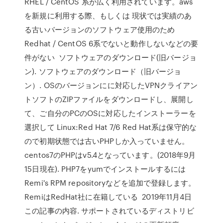
RHEL / CentOS 系が広く利用されています。aws
を新規に利用する際、もしくは 現状では実績のあ
る古いバージョンのソフトウェア使用のため
Redhat / CentOS 6系でないと動作しないなどの要
件がない ソフトウェアのダウンロード(旧バージョ
ン). ソフトウェアのダウンロード（旧バージョ
ン）. OSのバージョンにに対応したVPNクライアン
トソフトのZIPファイルをダウンロードし、展開し
て、ご自分のPCのOSに対応したインストーラーを
選択して Linux:Red Hat 7/6 Red Hat系は保守的な
ので初期状態では古いPHPしか入っていません。
centos7のPHPはv5.4となっています。(2018年9月
15日現在). PHP7をyumでインストールするには
Remi's RPM repositoryなどを追加で登録します。
RemiはRedHat社に在籍している 2019年11月4日
この記事の内容. サポートされているディストリビ