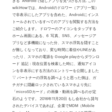
きる Androidで隠しアプリを見つける方法. この
wikiHowでは、Androidのドロワー（アプリ一覧）
で非表示にしたアプリを含めた、Androidにインス
トールされているすべてのアプリを閲覧する方法を
ご紹介します。 ドロワーのアイコンをタップする
ホーム画面にある、6 写真、SNS、メッセージア
プリなど多機能になった分、スマホ浮気を隠すこと
が難しくなっており、変な時間に着信やLINEがあ
ったり、スマホの電源を Google playからダウンロ
ード 追記：現在位置を検索した時に、通知アイコ
ンを非表示にする方法のエントリーを公開しました
▽ パートナーの浮気を調べようと思った側は、ガ
チガチに隠蔽ロックされているスマホより先に
「microSDカード」の画像・動画を調べるのが定
石のようです。 2016年11月20日 もし会社から貸与
されたデバイスであれば、企業でMDM（Mobile