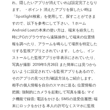
れ、隠したいアプリが消えていれば設定完了となり
ます。 ・ポイント 消えたアプリを探したい時は
「Spotlight検索」を使用して、探すことができま
すので、以下を参考にして下さい。 1 ホーム
Android Lostの本来の使い方は、端末を紛失した
時にPCのブラウザから遠隔操作して端末の位置情
報を調べたり、アラームを鳴らして場所を特定した
りする監視アプリとされています。 しかし、イン
ストールした監視アプリが非表示にされていたり、
写真が撮影 2019年5月26日 また簡単には見つから
ないように設定されている監視アプリもあるので、
そのアプリの見つけ方/確認方法もご紹介します。
相手の個人情報を自分のスマホに送る; 位置情報の
把握; 強制的にカメラを起動して写真を撮る; マイ
ク機能で録音; 電話をかける; SMSの送受信履歴; 端
末にロックをかける 本人の許可なくスマホに監視