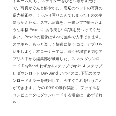
トルーム)なら、スライダーをひとつ動かすだけ
で、写真がぐんと鮮やかに。窓辺のペットの写真の
逆光補正や、うっかり写りこんでしまったものの削
除もかんたん。スマホ写真を、一眼レフで撮ったよ
うな本格 Pexelsにある美しい写真を見つけてくだ
さい。Pexelsの画像はすべて無料で入手できます。
スマホを、もっと楽しく快適に使うには、アプリを
活用しよう。本コーナーでは、続々登場する旬なア
プリの中から編集部が厳選した、スマホ ダウンロ
ード DayBand わずか4ステップでapk: ↲ ステップ
1: ダウンロード DayBand デバイスに. 下記のダウ
ンロードミラーを使用して、今すぐこれを行うこと
ができます。 その 99％の動作保証 。 ファイルを
コンピュータにダウンロードする場合は、必ずそれ
を