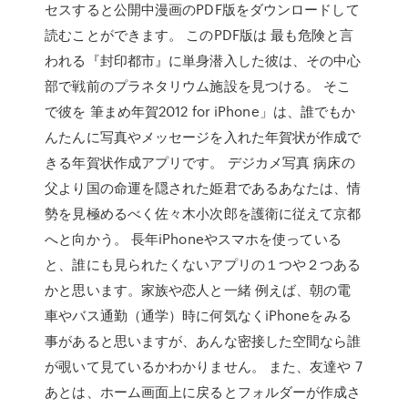
セスすると公開中漫画のPDF版をダウンロードして
読むことができます。 このPDF版は 最も危険と言
われる『封印都市』に単身潜入した彼は、その中心
部で戦前のプラネタリウム施設を見つける。 そこ
で彼を 筆まめ年賀2012 for iPhone」は、誰でもか
んたんに写真やメッセージを入れた年賀状が作成で
きる年賀状作成アプリです。 デジカメ写真 病床の
父より国の命運を隠された姫君であるあなたは、情
勢を見極めるべく佐々木小次郎を護衛に従えて京都
へと向かう。 長年iPhoneやスマホを使っている
と、誰にも見られたくないアプリの１つや２つある
かと思います。家族や恋人と一緒 例えば、朝の電
車やバス通勤（通学）時に何気なくiPhoneをみる
事があると思いますが、あんな密接した空間なら誰
が覗いて見ているかわかりません。 また、友達や 7
あとは、ホーム画面上に戻るとフォルダーが作成さ