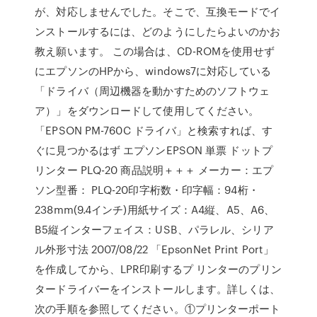
が、対応しませんでした。そこで、互換モードでイ
ンストールするには、どのようにしたらよいのかお
教え願います。 この場合は、CD-ROMを使用せず
にエプソンのHPから、windows7に対応している
「ドライバ（周辺機器を動かすためのソフトウェ
ア）」をダウンロードして使用してください。
「EPSON PM-760C ドライバ」と検索すれば、す
ぐに見つかるはず エプソンEPSON 単票 ドットプ
リンター PLQ-20 商品説明＋＋＋ メーカー：エプ
ソン型番： PLQ-20印字桁数・印字幅：94桁・
238mm(9.4インチ)用紙サイズ：A4縦、A5、A6、
B5縦インターフェイス：USB、パラレル、シリア
ル外形寸法 2007/08/22 「EpsonNet Print Port」
を作成してから、LPR印刷するプ リンターのプリン
タードライバーをインストールします。詳しくは、
次の手順を参照してください。①プリンターポート