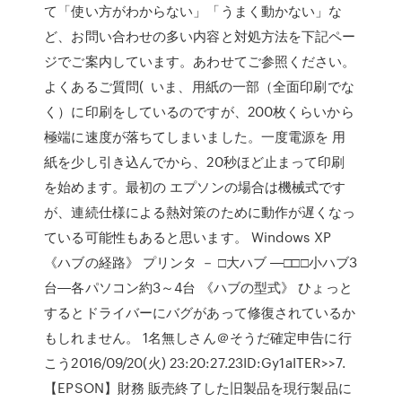
て「使い方がわからない」「うまく動かない」な
ど、お問い合わせの多い内容と対処方法を下記ペー
ジでご案内しています。あわせてご参照ください。
よくあるご質問( いま、用紙の一部（全面印刷でな
く）に印刷をしているのですが、200枚くらいから
極端に速度が落ちてしまいました。一度電源を 用
紙を少し引き込んでから、20秒ほど止まって印刷
を始めます。最初の エプソンの場合は機械式です
が、連続仕様による熱対策のために動作が遅くなっ
ている可能性もあると思います。 Windows XP
《ハブの経路》 プリンタ － □大ハブ ―□□□小ハブ3
台―各パソコン約3～4台 《ハブの型式》 ひょっと
するとドライバーにバグがあって修復されているか
もしれません。 1名無しさん＠そうだ確定申告に行
こう2016/09/20(火) 23:20:27.23ID:Gy1aITER>>7.
【EPSON】財務 販売終了した旧製品を現行製品に