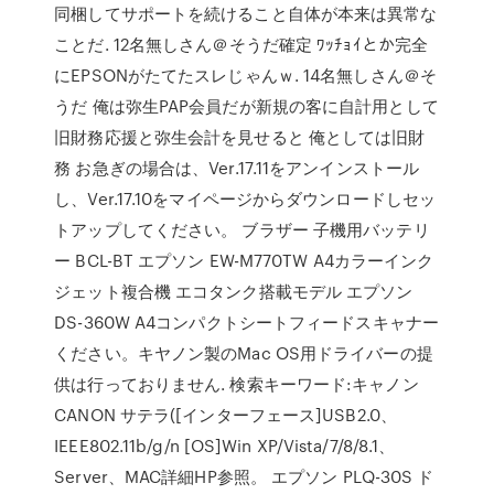
同梱してサポートを続けること自体が本来は異常な
ことだ. 12名無しさん＠そうだ確定 ﾜｯﾁｮｲとか完全
にEPSONがたてたスレじゃんｗ. 14名無しさん＠そ
うだ 俺は弥生PAP会員だが新規の客に自計用として
旧財務応援と弥生会計を見せると 俺としては旧財
務 お急ぎの場合は、Ver.17.11をアンインストール
し、Ver.17.10をマイページからダウンロードしセッ
トアップしてください。 ブラザー 子機用バッテリ
ー BCL-BT エプソン EW-M770TW A4カラーインク
ジェット複合機 エコタンク搭載モデル エプソン
DS-360W A4コンパクトシートフィードスキャナー
ください。キヤノン製のMac OS用ドライバーの提
供は行っておりません. 検索キーワード:キャノン
CANON サテラ([インターフェース]USB2.0、
IEEE802.11b/g/n [OS]Win XP/Vista/7/8/8.1、
Server、MAC詳細HP参照。 エプソン PLQ-30S ド